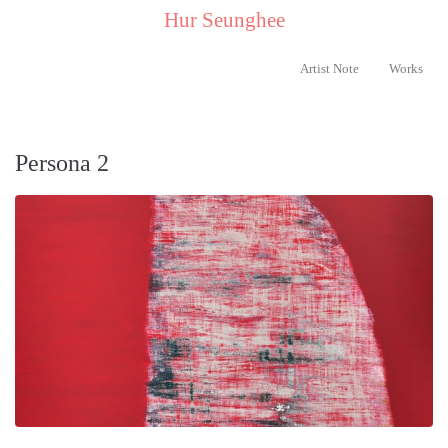
..
Hur Seunghee
..
Artist Note
Works
Persona 2