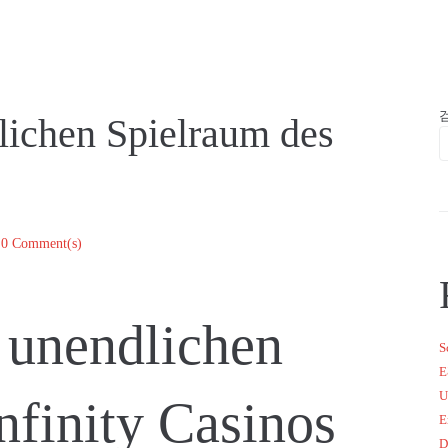
lichen Spielraum des
0 Comment(s)
 unendlichen
S
Ε
U
nfinity Casinos
E
D