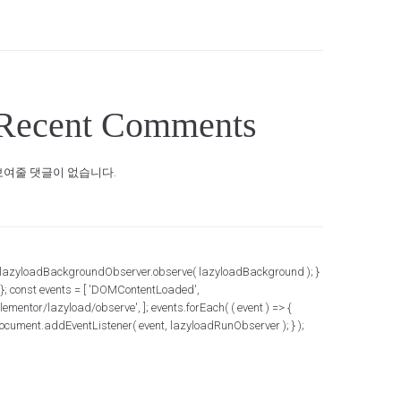
Recent Comments
보여줄 댓글이 없습니다.
 lazyloadBackgroundObserver.observe( lazyloadBackground ); }
; }; const events = [ 'DOMContentLoaded',
elementor/lazyload/observe', ]; events.forEach( ( event ) => {
ocument.addEventListener( event, lazyloadRunObserver ); } );