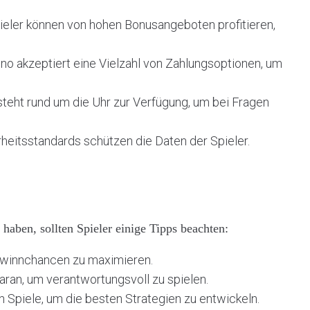
eler können von hohen Bonusangeboten profitieren,
no akzeptiert eine Vielzahl von Zahlungsoptionen, um
teht rund um die Uhr zur Verfügung, um bei Fragen
eitsstandards schützen die Daten der Spieler.
haben, sollten Spieler einige Tipps beachten:
ewinnchancen zu maximieren.
aran, um verantwortungsvoll zu spielen.
n Spiele, um die besten Strategien zu entwickeln.