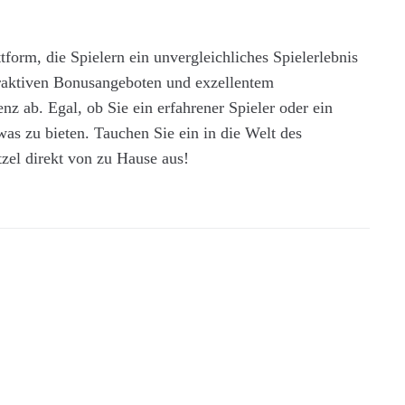
tform, die Spielern ein unvergleichliches Spielerlebnis
ttraktiven Bonusangeboten und exzellentem
z ab. Egal, ob Sie ein erfahrener Spieler oder ein
twas zu bieten. Tauchen Sie ein in die Welt des
zel direkt von zu Hause aus!