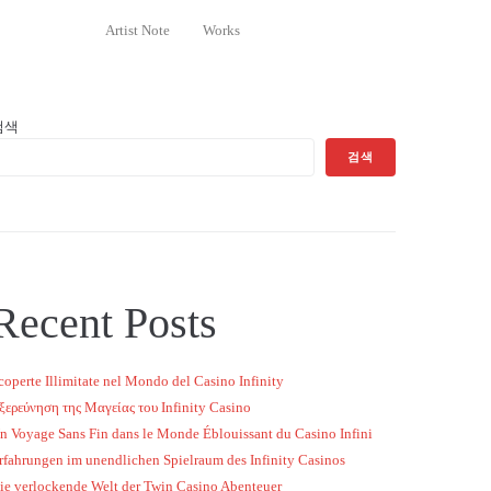
Artist Note
Works
검색
검색
Recent Posts
coperte Illimitate nel Mondo del Casino Infinity
ξερεύνηση της Μαγείας του Infinity Casino
n Voyage Sans Fin dans le Monde Éblouissant du Casino Infini
rfahrungen im unendlichen Spielraum des Infinity Casinos
ie verlockende Welt der Twin Casino Abenteuer