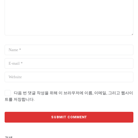
다음 번 댓글 작성을 위해 이 브라우저에 이름, 이메일, 그리고 웹사이
트를 저장합니다.
검색