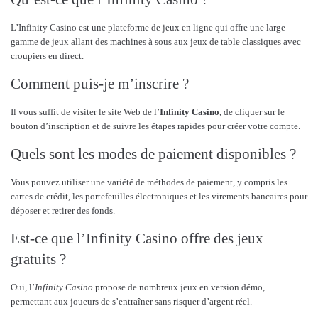
L’Infinity Casino est une plateforme de jeux en ligne qui offre une large
gamme de jeux allant des machines à sous aux jeux de table classiques avec
croupiers en direct.
Comment puis-je m’inscrire ?
Il vous suffit de visiter le site Web de l’
Infinity Casino
, de cliquer sur le
bouton d’inscription et de suivre les étapes rapides pour créer votre compte.
Quels sont les modes de paiement disponibles ?
Vous pouvez utiliser une variété de méthodes de paiement, y compris les
cartes de crédit, les portefeuilles électroniques et les virements bancaires pour
déposer et retirer des fonds.
Est-ce que l’Infinity Casino offre des jeux
gratuits ?
Oui, l’
Infinity Casino
propose de nombreux jeux en version démo,
permettant aux joueurs de s’entraîner sans risquer d’argent réel.