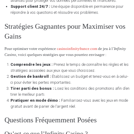
avancés pour protéger vos données personnelles et financières.
Support client 24/7 :
Une équipe disponible en permanence pour
répondre à vos questions et résoudre vos problèmes.
Stratégies Gagnantes pour Maximiser vos
Gains
Pour optimiser votre expérience
casinoinfinityfrance.com
de jeu à l’
Infinity
Casino
, voici quelques stratégies que vous pourriez envisager :
Comprendre les jeux :
Prenez le temps de connaître les règles et les
stratégies associées aux jeux que vous choisissez.
Gestion de bankroll :
Établissez un budget et tenez-vous en à celui-
ci pour éviter les pertes importantes.
Tirer parti des bonus :
Lisez les conditions des promotions afin d’en
tirer le meilleur parti.
Pratiquer en mode démo :
Familiarisez-vous avec les jeux en mode
gratuit avant de parier de l’argent réel.
Questions Fréquemment Posées
Qu’est-ce que l’Infinity Casino ?