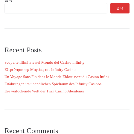
검색
Recent Posts
Scoperte Illimitate nel Mondo del Casino Infinity
Εξερεύνηση της Μαγείας του Infinity Casino
Un Voyage Sans Fin dans le Monde Éblouissant du Casino Infini
Erfahrungen im unendlichen Spielraum des Infinity Casinos
Die verlockende Welt der Twin Casino Abenteuer
Recent Comments