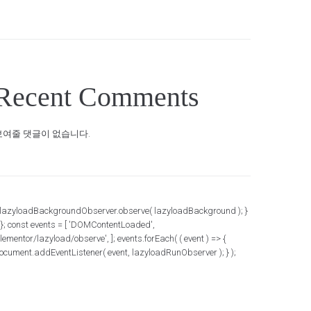
Recent Comments
보여줄 댓글이 없습니다.
 lazyloadBackgroundObserver.observe( lazyloadBackground ); }
; }; const events = [ 'DOMContentLoaded',
elementor/lazyload/observe', ]; events.forEach( ( event ) => {
ocument.addEventListener( event, lazyloadRunObserver ); } );