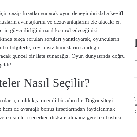
için cazip fırsatlar sunarak oyun deneyimini daha keyifli
sların avantajlarını ve dezavantajlarını ele alacak; en
lerin güvenilirliğini nasıl kontrol edeceğinizi
kkında sıkça sorulan soruları yanıtlayarak, oyuncuların
 bu bilgilerle, çevrimsiz bonusların sunduğu
ayacak güncel bir liste sunacağız. Oyun dünyasında doğru
geldi!
eler Nasıl Seçilir?
{
)
lar için oldukça önemli bir adımdır. Doğru siteyi
'
hem de avantajlı bonus fırsatlarından faydalanmak
d
 veren siteleri seçerken dikkate almanız gereken başlıca