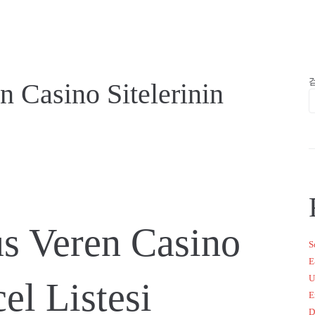
 Casino Sitelerinin
s Veren Casino
S
Ε
U
el Listesi
E
D