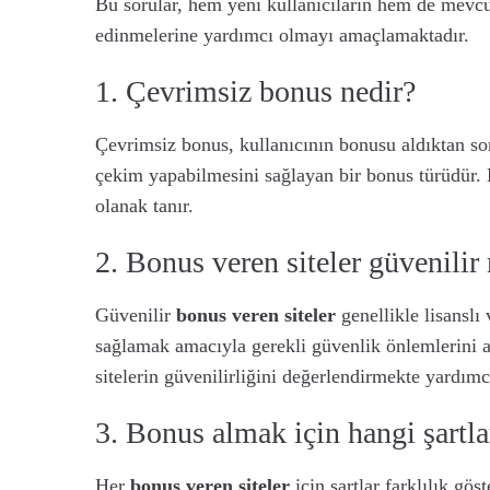
Bu sorular, hem yeni kullanıcıların hem de mevcut 
edinmelerine yardımcı olmayı amaçlamaktadır.
1. Çevrimsiz bonus nedir?
Çevrimsiz bonus, kullanıcının bonusu aldıktan so
çekim yapabilmesini sağlayan bir bonus türüdür. 
olanak tanır.
2. Bonus veren siteler güvenilir
Güvenilir
bonus veren siteler
genellikle lisanslı
sağlamak amacıyla gerekli güvenlik önlemlerini al
sitelerin güvenilirliğini değerlendirmekte yardımcı
3. Bonus almak için hangi şartla
Her
bonus veren siteler
için şartlar farklılık gös