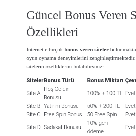
Güncel Bonus Veren Si
Özellikleri
İnternette birçok
bonus veren siteler
bulunmaktadı
oyun oynama deneyimlerini zenginleştirmektedir. A
sitelerin özelliklerini bulabilirsiniz:
Siteler
Bonus Türü
Bonus Miktarı
Çev
Hoş Geldin
Site A
100% + 100 TL
Evet
Bonusu
Site B
Yatırım Bonusu
50% + 200 TL
Evet
Site C
Free Spin Bonus
50 Free Spin
Evet
10% geri
Site D
Sadakat Bonusu
Evet
ödeme