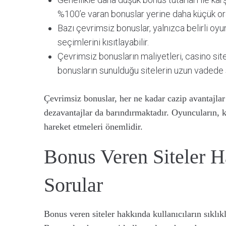
%100’e varan bonuslar yerine daha küçük oran
Bazı çevrimsiz bonuslar, yalnızca belirli oyunl
seçimlerini kısıtlayabilir.
Çevrimsiz bonusların maliyetleri, casino sit
bonusların sunulduğu sitelerin uzun vadede sü
Çevrimsiz bonuslar, her ne kadar cazip avantajlar
dezavantajlar da barındırmaktadır. Oyuncuların, 
hareket etmeleri önemlidir.
Bonus Veren Siteler H
Sorular
Bonus veren siteler hakkında kullanıcıların sıklıkl