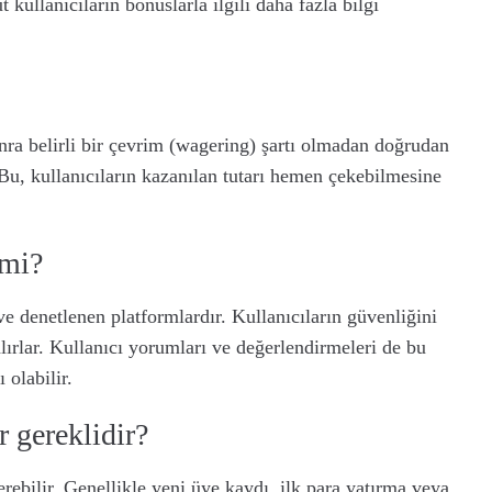
kullanıcıların bonuslarla ilgili daha fazla bilgi
nra belirli bir çevrim (wagering) şartı olmadan doğrudan
Bu, kullanıcıların kazanılan tutarı hemen çekebilmesine
 mi?
 ve denetlenen platformlardır. Kullanıcıların güvenliğini
ırlar. Kullanıcı yorumları ve değerlendirmeleri de bu
 olabilir.
r gereklidir?
terebilir. Genellikle yeni üye kaydı, ilk para yatırma veya