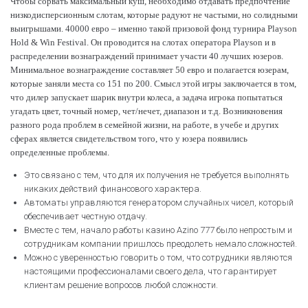
Чтобы сорвать максимальный куш, необходимо отдавать предпочтение
низкодисперсионным слотам, которые радуют не частыми, но солидными
выигрышами. 40000 евро – именно такой призовой фонд турнира Playson
Hold & Win Festival. Он проводится на слотах оператора Playson и в
распределении вознаграждений принимает участи 40 лучших юзеров.
Минимальное вознаграждение составляет 50 евро и полагается юзерам,
которые заняли места со 151 по 200. Смысл этой игры заключается в том,
что дилер запускает шарик внутри колеса, а задача игрока попытаться
угадать цвет, точный номер, чет/нечет, диапазон и т.д. Возникновения
разного рода проблем в семейной жизни, на работе, в учебе и других
сферах является свидетельством того, что у юзера появились
определенные проблемы.
Это связано с тем, что для их получения не требуется выполнять
никаких действий финансового характера.
Автоматы управляются генератором случайных чисел, который
обеспечивает честную отдачу.
Вместе с тем, начало работы казино Azino 777 было непростым и
сотрудникам компании пришлось преодолеть немало сложностей.
Можно с уверенностью говорить о том, что сотрудники являются
настоящими профессионалами своего дела, что гарантирует
клиентам решение вопросов любой сложности.