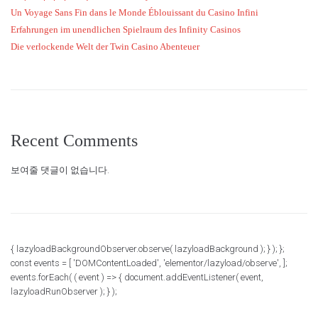
Un Voyage Sans Fin dans le Monde Éblouissant du Casino Infini
Erfahrungen im unendlichen Spielraum des Infinity Casinos
Die verlockende Welt der Twin Casino Abenteuer
Recent Comments
보여줄 댓글이 없습니다.
{ lazyloadBackgroundObserver.observe( lazyloadBackground ); } ); };
const events = [ 'DOMContentLoaded', 'elementor/lazyload/observe', ];
events.forEach( ( event ) => { document.addEventListener( event,
lazyloadRunObserver ); } );