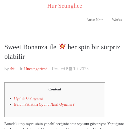
..
Hur Seunghee
..
Artist Note
Works
Sweet Bonanza ile
her spin bir sürpriz
olabilir
By
In
Posted
8월 10, 2025
shii
Uncategorized
Content
Üyelik Sözleşmesi
Balon Patlatma Oyunu Nasıl Oynanır ?
Buradaki top sayısı sizin yapabileceğiniz hata sayısını gösteriyor. Yaptığınız