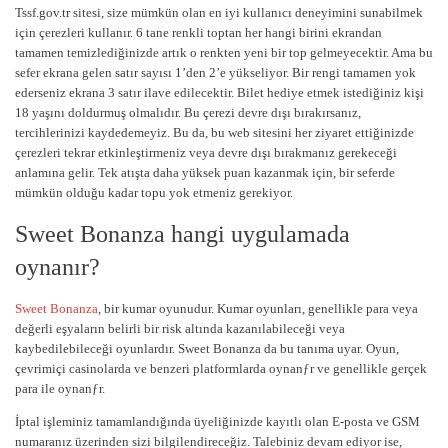
Tssf.gov.tr sitesi, size mümkün olan en iyi kullanıcı deneyimini sunabilmek
için çerezleri kullanır. 6 tane renkli toptan her hangi birini ekrandan
tamamen temizlediğinizde artık o renkten yeni bir top gelmeyecektir. Ama bu
sefer ekrana gelen satır sayısı 1’den 2’e yükseliyor. Bir rengi tamamen yok
ederseniz ekrana 3 satır ilave edilecektir. Bilet hediye etmek istediğiniz kişi
18 yaşını doldurmuş olmalıdır. Bu çerezi devre dışı bırakırsanız,
tercihlerinizi kaydedemeyiz. Bu da, bu web sitesini her ziyaret ettiğinizde
çerezleri tekrar etkinleştirmeniz veya devre dışı bırakmanız gerekeceği
anlamına gelir. Tek atışta daha yüksek puan kazanmak için, bir seferde
mümkün olduğu kadar topu yok etmeniz gerekiyor.
Sweet Bonanza hangi uygulamada
oynanır?
Sweet Bonanza
, bir kumar oyunudur. Kumar oyunları, genellikle para veya
değerli eşyaların belirli bir risk altında kazanılabileceği veya
kaybedilebileceği oyunlardır. Sweet Bonanza da bu tanıma uyar. Oyun,
çevrimiçi casinolarda ve benzeri platformlarda oynanƒr ve genellikle gerçek
para ile oynanƒr.
İptal işleminiz tamamlandığında üyeliğinizde kayıtlı olan E-posta ve GSM
numaranız üzerinden sizi bilgilendireceğiz. Talebiniz devam ediyor ise,