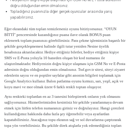
doğru olduğundan emin olmalısınız.
Topladığınız puanınızla diğer gerçek oyuncular arasında yarış
yapabilirsiniz.
Eğer ekrandaki tüm topları temizlerseniz oyunu bitiriyorsunuz. “OYUN
BİTTİ” penceresinde kazandığınız puana ilave olarak BONUS puan
eklenerek toplam puanınızı görebilirsiniz. Para çekme işleminizin başarılı bir
şekilde gerçekleşmemesi halinde ilgili tutar yeniden Nesine üyelik
hesabınıza aktarılacaktır. Hediye ettiğiniz biletler, hediye ettiğiniz kişiye
SMS ve E-Posta yoluyla 10 haneden oluşan bir kod numarası ile
ulaştırılmaktadır. Hediyenizin doğru kişiye ulaşması için GSM No ve E-Posta
adresinin doğru olduğundan emin olmalısınız. Tssf.gov.tr sitesi, siteyi ziyaret
edenlerin sayısı ve en popüler sayfalar gibi anonim bilgileri toplamak için
Google Analytics kullanır. Balon patlatma oyunu kırmızı, sarı, yeşil, açık ve
koyu mavi ve mor olmak üzere 6 farklı renkli toptan oluşuyor.
Aynı renkteki toplardan en az 3 tanesini birleştirerek onların yok olmasını
sağlıyorsunuz. Hizmetlerimizden kesintisiz bir şekilde yararlanmaya devam
etmek için lütfen telefon numaranızı giriniz ve doğrulayınız. Hangi çerezleri
kullandığımız hakkında daha fazla şey öğrenebilir veya ayarlardan
kapatabilirsiniz. Atacağınız topu ekranın sağ ve sol duvarlarına çarptırarak
topa yön verebilirsiniz. Bu şekilde direk atışlarla yok edemediğiniz topları