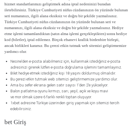
hizmet standartlarımızı geliştirmek adına iptal nedeninizi buradan
iletebilirsiniz. Türkiye Cumhuriyeti nüfus cüzdanınızın ön yüzünde bulunan
seri numaranızı, ilgili alana eksiksiz ve doğru bir şekilde yazmalısınız.
Türkiye Cumhuriyeti nüfus cüzdanınızın ön yüzünde bulunan seri ve
numaranızı, ilgili alana eksiksiz ve doğru bir şekilde yazmalısınız. Hediye
etme işlemi tamamlandıktan (satın alma işlemi gerçekleştikten) sonra hediye
kod (biletler), iptal edilemez. Birçok efsanevi krallık birdenbire birleşti,
ancak birlikleri kararsız. Bu çerezi etkin tutmak web sitemizi geliştirmemize
yardımcı olur.
Nesine’den e-posta alabilmeniz için, kullanmak istediğiniz e-posta
adresinizi girerek lütfen e-posta doğrulama işlemini tamamlayınız.
Bilet hediye etmek istediğiniz kişi 18 yaşını doldurmuş olmalıdır.
Bu çerezi etkin tutmak web sitemizi geliştirmemize yardımcı olur.
Ama bu sefer ekrana gelen satır sayısı 1’den 2’e yükseliyor.
Balon patlatma oyunu kırmızı, sarı, yeşil, açık ve koyu mavi
ve mor olmak üzere 6 farklı renkli toptan oluşuyor.
1xbet adresine Türkiye üzerinden giriş yapmak için sitemizi tercih
edebilirsiniz.
bet Giriş