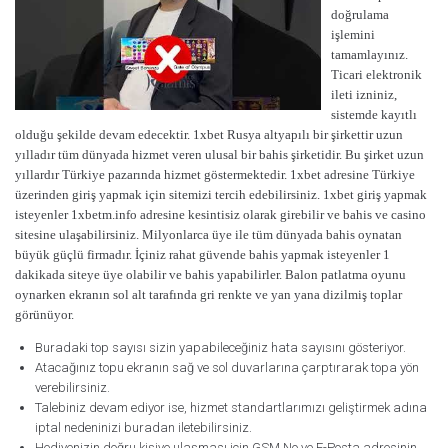
doğrulama
işlemini
tamamlayınız.
Ticari elektronik
ileti izniniz,
sistemde kayıtlı
olduğu şekilde devam edecektir. 1xbet Rusya altyapılı bir şirkettir uzun
yılladır tüm dünyada hizmet veren ulusal bir bahis şirketidir. Bu şirket uzun
yıllardır Türkiye pazarında hizmet göstermektedir. 1xbet adresine Türkiye
üzerinden giriş yapmak için sitemizi tercih edebilirsiniz. 1xbet giriş yapmak
isteyenler 1xbetm.info adresine kesintisiz olarak girebilir ve bahis ve casino
sitesine ulaşabilirsiniz. Milyonlarca üye ile tüm dünyada bahis oynatan
büyük güçlü firmadır. İçiniz rahat güvende bahis yapmak isteyenler 1
dakikada siteye üye olabilir ve bahis yapabilirler. Balon patlatma oyunu
oynarken ekranın sol alt tarafında gri renkte ve yan yana dizilmiş toplar
görünüyor.
Buradaki top sayısı sizin yapabileceğiniz hata sayısını gösteriyor.
Atacağınız topu ekranın sağ ve sol duvarlarına çarptırarak topa yön
verebilirsiniz.
Talebiniz devam ediyor ise, hizmet standartlarımızı geliştirmek adına
iptal nedeninizi buradan iletebilirsiniz.
Hediyenizin doğru kişiye ulaşması için GSM No ve E-Posta adresinin