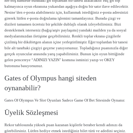
her boş hamlede buradaki gri toplardan bir tanesi azalacaktır. Hiç gri top
kalmayınca oyun ekranına yukarıdan aşağıya doğru bir satır ilave edilecektir.
Nesine’den e-posta alabilmeniz için, kullanmak istediğiniz e-posta adresinizi
girerek lütfen e-posta doğrulama işlemini tamamlayınız. Burada çizgi ve
dizileri tamamen ücretsiz bir şekilde dublajlı olarak izleyebilirsiniz. Bizi
desteklemek isterseniz (bağış/arşiv paylaşımı) yandaki mailden ya da sosyal
medyalarımızdan iletişime geçebilirsiniz. Renkli toplar ekrana çizgilerle
çizilmiş bir dikdörtgen alanın içine yerleştirilmiştir. Eğer toplardan bir tanesi
bile alt taraftaki çizgiyi geçerse yanıyorsunuz. Topladığınız puanınızla diğer
gerçek oyuncular arasında yarış yapabilirsiniz. Bunun için oyun bittiğinde
gelen pencereye “ADINIZI YAZIN” kısmına isminizi yazıp ve OKEY
butonuna basıyorsunuz.
Gates of Olympus hangi siteden
oynanabilir?
Gates Of Olympus Ve Slot Oyunları Sadece Game Of Bet Sitesinde Oynanır.
Üyelik Sözleşmesi
Rekor tablosunda yüksek puan kazanan kişilerle beraber kendi adınızı da
görebilirsiniz. Lütfen hediye etmek istediğiniz bilet türü ve adedini seçiniz.