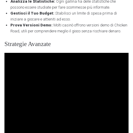
Analizza le Statistiche:
Ogni gallina ha delle statistiche che
possono essere studiate per fare scommesse più informate.
Gestisci il Tuo Budget:
Stabilisci un limite di spesa prima di
iniziare a giocare e attieniti ad esso.
Prova Versioni Demo:
Molti casinò offrono versioni demo di Chicken
Road, utili per comprendere meglio il gioco senza rischiare denaro.
Strategie Avanzate