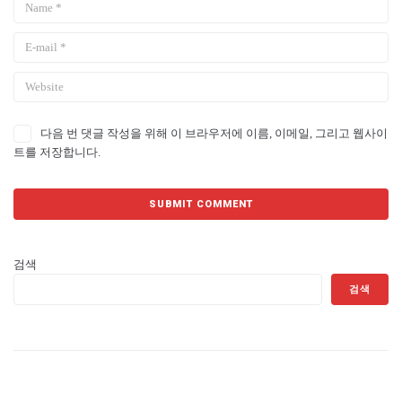
다음 번 댓글 작성을 위해 이 브라우저에 이름, 이메일, 그리고 웹사이
트를 저장합니다.
검색
검색