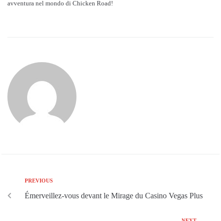
avventura nel mondo di Chicken Road!
PREVIOUS
Émerveillez-vous devant le Mirage du Casino Vegas Plus
NEXT