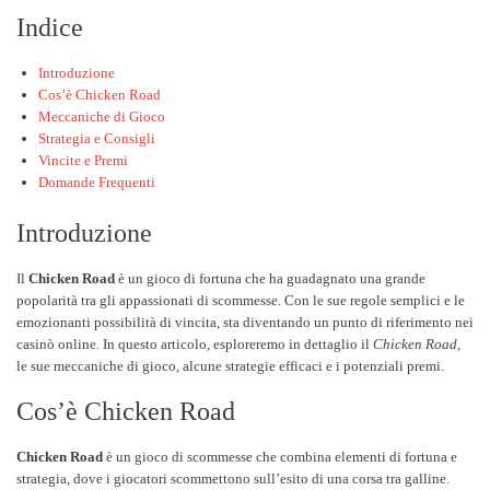
Indice
Introduzione
Cos’è Chicken Road
Meccaniche di Gioco
Strategia e Consigli
Vincite e Premi
Domande Frequenti
Introduzione
Il
Chicken Road
è un gioco di fortuna che ha guadagnato una grande
popolarità tra gli appassionati di scommesse. Con le sue regole semplici e le
emozionanti possibilità di vincita, sta diventando un punto di riferimento nei
casinò online. In questo articolo, esploreremo in dettaglio il
Chicken Road
,
le sue meccaniche di gioco, alcune strategie efficaci e i potenziali premi.
Cos’è Chicken Road
Chicken Road
è un gioco di scommesse che combina elementi di fortuna e
strategia, dove i giocatori scommettono sull’esito di una corsa tra galline.