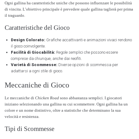
Ogni gallina ha caratteristiche uniche che possono influenzare le possibilità
di vincita. L’obiettivo principale è prevedere quale gallina taglierà per prima
il traguardo.
Caratteristiche del Gioco
Design Colorato:
Grafiche accattivanti e animazioni vivaci rendono
il gioco coinvolgente.
Facilità di Giocabilità:
Regole semplici che possono essere
comprese da chiunque, anche dai neofiti.
Varietà di Scommesse:
Diverse opzioni di scommessa per
adattarsi a ogni stile di gioco.
Meccaniche di Gioco
Le meccaniche di
Chicken Road
sono abbastanza semplici. I giocatori
iniziano selezionando una gallina su cui scommettere. Ogni gallina ha un
colore e un nome distintivo, oltre a statistiche che determinano la sua
velocità e resistenza.
Tipi di Scommesse