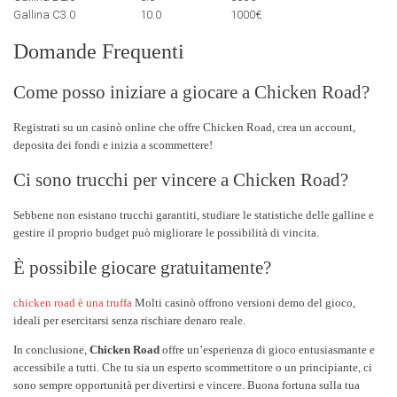
Gallina C
3.0
10.0
1000€
Domande Frequenti
Come posso iniziare a giocare a Chicken Road?
Registrati su un casinò online che offre Chicken Road, crea un account,
deposita dei fondi e inizia a scommettere!
Ci sono trucchi per vincere a Chicken Road?
Sebbene non esistano trucchi garantiti, studiare le statistiche delle galline e
gestire il proprio budget può migliorare le possibilità di vincita.
È possibile giocare gratuitamente?
chicken road è una truffa
Molti casinò offrono versioni demo del gioco,
ideali per esercitarsi senza rischiare denaro reale.
In conclusione,
Chicken Road
offre un’esperienza di gioco entusiasmante e
accessibile a tutti. Che tu sia un esperto scommettitore o un principiante, ci
sono sempre opportunità per divertirsi e vincere. Buona fortuna sulla tua