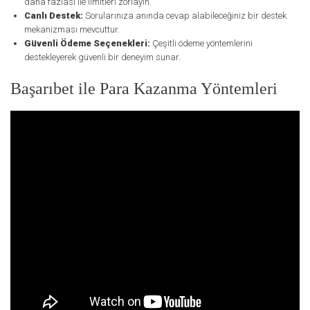
daha fazlası ile limitleri zorlayın.
Canlı Destek:
Sorularınıza anında cevap alabileceğiniz bir destek
mekanizması mevcuttur.
Güvenli Ödeme Seçenekleri:
Çeşitli ödeme yöntemlerini
destekleyerek güvenli bir deneyim sunar.
Başarıbet ile Para Kazanma Yöntemleri