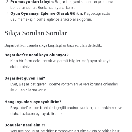
Promosyonları İzleyin:
Başarıbet, yeni kullanılan promo ve
bonuslar sunar. Bunlardan yararlanın.
Oyun Oynamayı Eğlence Olarak Görün:
Kaybettiğinizde
üzülmemek için bahsi eğlence aracı olarak görün.
Sıkça Sorulan Sorular
Başarıbet konusunda sıkça karşılaşılan bazı soruları derledik:
Başarıbet’te nasıl kayıt olunuyor?
Kısa bir form doldurarak ve gerekli bilgileri sağlayarak kayıt
olabilirsiniz.
Başarıbet güvenli mi?
Evet, Başarıbet güvenli ödeme yöntemleri ve veri koruma önlemleri
ile kullanıcılarını korur.
Hangi oyunları oynayabilirim?
Başarıbet’te spor bahisleri, çeşitli casino oyunları, slot makineleri ve
daha fazlasını oynayabilirsiniz.
Bonuslar nasıl alınır?
Yeni üye bonusları ve diğer promosyonları almak için öncelikle belirli