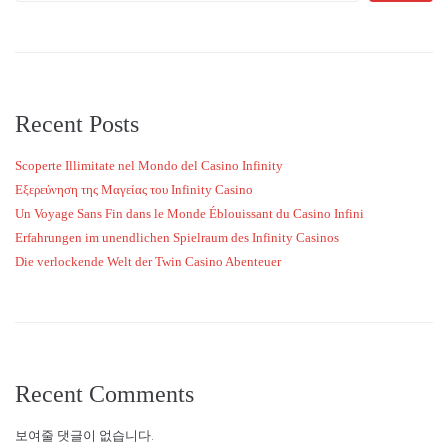
Recent Posts
Scoperte Illimitate nel Mondo del Casino Infinity
Εξερεύνηση της Μαγείας του Infinity Casino
Un Voyage Sans Fin dans le Monde Éblouissant du Casino Infini
Erfahrungen im unendlichen Spielraum des Infinity Casinos
Die verlockende Welt der Twin Casino Abenteuer
Recent Comments
보여줄 댓글이 없습니다.