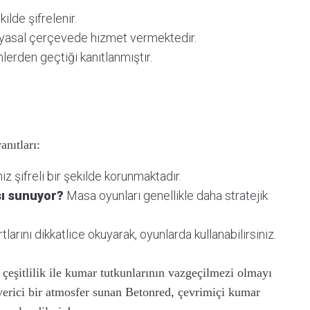
ilde şifrelenir.
, yasal çerçevede hizmet vermektedir.
erden geçtiği kanıtlanmıştır.
anıtları:
iz şifreli bir şekilde korunmaktadır.
sı sunuyor?
Masa oyunları genellikle daha stratejik
larını dikkatlice okuyarak, oyunlarda kullanabilirsiniz.
çeşitlilik ile kumar tutkunlarının vazgeçilmezi olmayı
erici bir atmosfer sunan Betonred, çevrimiçi kumar