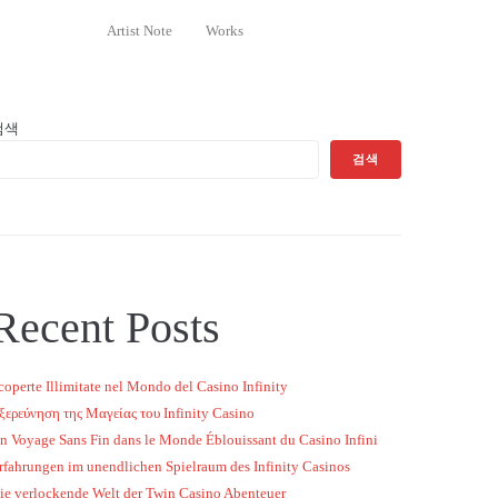
Artist Note
Works
검색
검색
Recent Posts
coperte Illimitate nel Mondo del Casino Infinity
ξερεύνηση της Μαγείας του Infinity Casino
n Voyage Sans Fin dans le Monde Éblouissant du Casino Infini
rfahrungen im unendlichen Spielraum des Infinity Casinos
ie verlockende Welt der Twin Casino Abenteuer