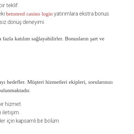
r teklif.
eki
yatırımlara ekstra bonus.
betonred casino login
tsiz dönüş deneyimi.
fazla katılım sağlayabilirler. Bonusların şart ve
 hedefler. Müşteri hizmetleri ekipleri, sorularınızı
bulunmaktadır.
bir hizmet.
 iletişim.
ler için kapsamlı bir bölüm.