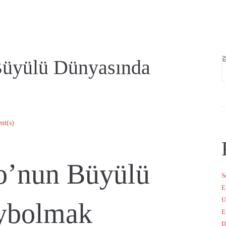
Büyülü Dünyasında
nt(s)
o’nun Büyülü
S
Ε
U
ybolmak
E
D