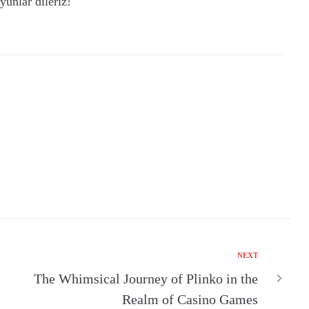
unlar dileriz!
NEXT
The Whimsical Journey of Plinko in the
Realm of Casino Games