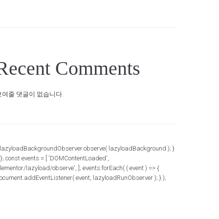
Recent Comments
보여줄 댓글이 없습니다.
 lazyloadBackgroundObserver.observe( lazyloadBackground ); }
; }; const events = [ 'DOMContentLoaded',
elementor/lazyload/observe', ]; events.forEach( ( event ) => {
ocument.addEventListener( event, lazyloadRunObserver ); } );