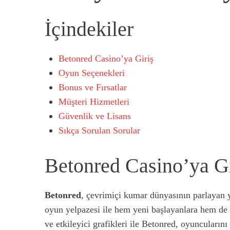
İçindekiler
Betonred Casino’ya Giriş
Oyun Seçenekleri
Bonus ve Fırsatlar
Müşteri Hizmetleri
Güvenlik ve Lisans
Sıkça Sorulan Sorular
Betonred Casino’ya Gi
Betonred
, çevrimiçi kumar dünyasının parlayan y
oyun yelpazesi ile hem yeni başlayanlara hem de
ve etkileyici grafikleri ile Betonred, oyuncuların