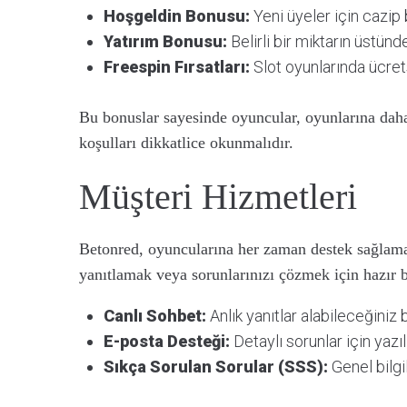
Hoşgeldin Bonusu:
Yeni üyeler için cazip bi
Yatırım Bonusu:
Belirli bir miktarın üstünd
Freespin Fırsatları:
Slot oyunlarında ücre
Bu bonuslar sayesinde oyuncular, oyunlarına daha 
koşulları dikkatlice okunmalıdır.
Müşteri Hizmetleri
Betonred, oyuncularına her zaman destek sağlamayı
yanıtlamak veya sorunlarınızı çözmek için hazır 
Canlı Sohbet:
Anlık yanıtlar alabileceğiniz 
E-posta Desteği:
Detaylı sorunlar için yazılı
Sıkça Sorulan Sorular (SSS):
Genel bilgi