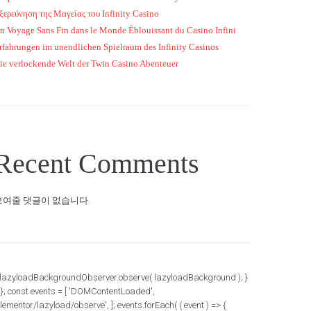
ξερεύνηση της Μαγείας του Infinity Casino
n Voyage Sans Fin dans le Monde Éblouissant du Casino Infini
rfahrungen im unendlichen Spielraum des Infinity Casinos
ie verlockende Welt der Twin Casino Abenteuer
Recent Comments
보여줄 댓글이 없습니다.
 lazyloadBackgroundObserver.observe( lazyloadBackground ); }
; }; const events = [ 'DOMContentLoaded',
elementor/lazyload/observe', ]; events.forEach( ( event ) => {