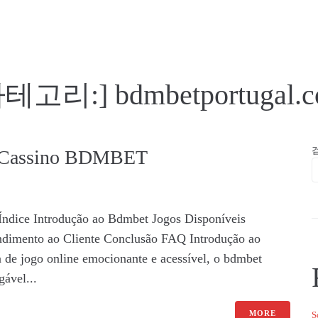
카테고리:]
bdmbetportugal.
o Cassino BDMBET
ndice Introdução ao Bdmbet Jogos Disponíveis
dimento ao Cliente Conclusão FAQ Introdução ao
 de jogo online emocionante e acessível, o bdmbet
gável...
MORE
S