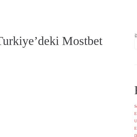
 Turkiye’deki Mostbet
S
Ε
U
E
D