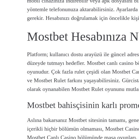
mobil cihazınıza indirebilir veya apk dosyasını bi
yöntemle telefonunuza aktarabilirsiniz. Ayarlar
gerekir. Hesabınızı doğrulamak için öncelikle kişi
Mostbet Hesabınıza Na
Platform; kullanıcı dostu arayüzü ile güncel adre
düzeyde tutmayı hedefler. Mostbet canlı casino bö
oyunudur. Çok fazla rulet çeşidi olan Mostbet Canl
ve Mostbet Rulet farkını yaşayabilirsiniz. Gürcis
olarak oynanabilen Mostbet Rulet oyununu mutlak
Mostbet bahisçisinin karlı prom
Aslına bakarsanız Mostbet sitesinin tamamı, genel
içerikli hiçbir bölümün olmaması, Mostbet Casin
Mostbet Canlı Casino bölümünde masa oyunları, k