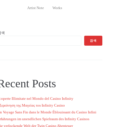
Artist Note
Works
검색
검색
Recent Posts
coperte Illimitate nel Mondo del Casino Infinity
ξερεύνηση της Μαγείας του Infinity Casino
n Voyage Sans Fin dans le Monde Éblouissant du Casino Infini
rfahrungen im unendlichen Spielraum des Infinity Casinos
ie verlockende Welt der Twin Casino Abenteuer