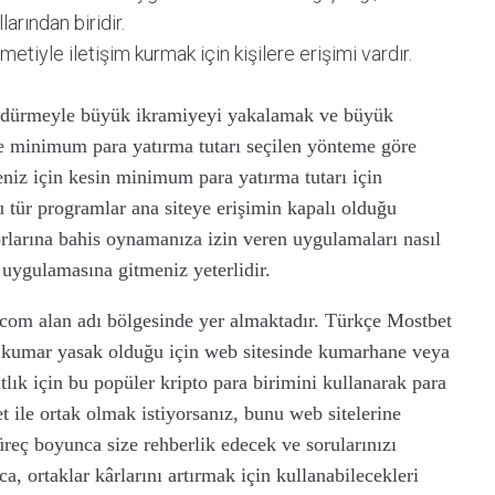
rından biridir.
metiyle iletişim kurmak için kişilere erişimi vardır.
ndürmeyle büyük ikramiyeyi yakalamak ve büyük
te minimum para yatırma tutarı seçilen yönteme göre
geniz için kesin minimum para yatırma tutarı için
 tür programlar ana siteye erişimin kapalı olduğu
rlarına bahis oynamanıza izin veren uygulamaları nasıl
 uygulamasına gitmeniz yeterlidir.
 .com alan adı bölgesinde yer almaktadır. Türkçe Mostbet
çi kumar yasak olduğu için web sitesinde kumarhane veya
lık için bu popüler kripto para birimini kullanarak para
t ile ortak olmak istiyorsanız, bunu web sitelerine
reç boyunca size rehberlik edecek ve sorularınızı
ca, ortaklar kârlarını artırmak için kullanabilecekleri