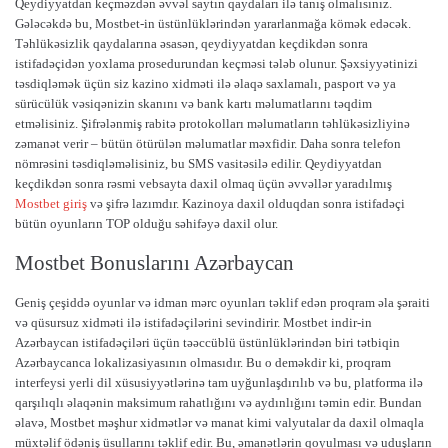
Qeydiyyatdan keçməzdən əvvəl saytın qaydaları ilə tanış olmalısınız.
Gələcəkdə bu, Mostbet-in üstünlüklərindən yararlanmağa kömək edəcək.
Təhlükəsizlik qaydalarına əsasən, qeydiyyatdan keçdikdən sonra
istifadəçidən yoxlama prosedurundan keçməsi tələb olunur. Şəxsiyyətinizi
təsdiqləmək üçün siz kazino xidməti ilə əlaqə saxlamalı, pasport və ya
sürücülük vəsiqənizin skanını və bank kartı məlumatlarını təqdim
etməlisiniz. Şifrələnmiş rabitə protokolları məlumatların təhlükəsizliyinə
zəmanət verir – bütün ötürülən məlumatlar məxfidir. Daha sonra telefon
nömrəsini təsdiqləməlisiniz, bu SMS vasitəsilə edilir. Qeydiyyatdan
keçdikdən sonra rəsmi vebsayta daxil olmaq üçün əvvəllər yaradılmış
Mostbet giriş
və şifrə lazımdır. Kazinoya daxil olduqdan sonra istifadəçi
bütün oyunların TOP olduğu səhifəyə daxil olur.
Mostbet Bonuslarını Azərbaycan
Geniş çeşiddə oyunlar və idman mərc oyunları təklif edən proqram əla şəraiti
və qüsursuz xidməti ilə istifadəçilərini sevindirir. Mostbet indir-in
Azərbaycan istifadəçiləri üçün təəccüblü üstünlüklərindən biri tətbiqin
Azərbaycanca lokalizasiyasının olmasıdır. Bu o deməkdir ki, proqram
interfeysi yerli dil xüsusiyyətlərinə tam uyğunlaşdırılıb və bu, platforma ilə
qarşılıqlı əlaqənin maksimum rahatlığını və aydınlığını təmin edir. Bundan
əlavə, Mostbet məşhur xidmətlər və manat kimi valyutalar da daxil olmaqla
müxtəlif ödəniş üsullarını təklif edir. Bu, əmanətlərin qoyulması və uduşların