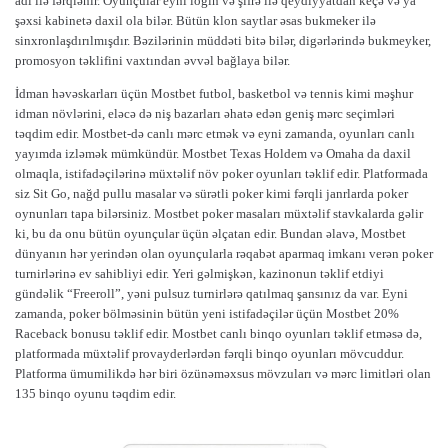
adı ilə fərqlənir. Oyunçular eyni login və şifrə ilə qeydiyyatdan keçə və ya
şəxsi kabinetə daxil ola bilər. Bütün klon saytlar əsas bukmeker ilə
sinxronlaşdırılmışdır. Bəzilərinin müddəti bitə bilər, digərlərində bukmeyker,
promosyon təklifini vaxtından əvvəl bağlaya bilər.
İdman həvəskarları üçün Mostbet futbol, basketbol və tennis kimi məşhur
idman növlərini, eləcə də niş bazarları əhatə edən geniş mərc seçimləri
təqdim edir. Mostbet-də canlı mərc etmək və eyni zamanda, oyunları canlı
yayımda izləmək mümkündür. Mostbet Texas Holdem və Omaha da daxil
olmaqla, istifadəçilərinə müxtəlif növ poker oyunları təklif edir. Platformada
siz Sit Go, nağd pullu masalar və sürətli poker kimi fərqli janrlarda poker
oynunları tapa bilərsiniz. Mostbet poker masaları müxtəlif stavkalarda gəlir
ki, bu da onu bütün oyunçular üçün əlçatan edir. Bundan əlavə, Mostbet
dünyanın hər yerindən olan oyunçularla rəqabət aparmaq imkanı verən poker
turnirlərinə ev sahibliyi edir. Yeri gəlmişkən, kazinonun təklif etdiyi
gündəlik “Freeroll”, yəni pulsuz turnirlərə qatılmaq şansınız da var. Eyni
zamanda, poker bölməsinin bütün yeni istifadəçilər üçün Mostbet 20%
Raceback bonusu təklif edir. Mostbet canlı binqo oyunları təklif etməsə də,
platformada müxtəlif provayderlərdən fərqli binqo oyunları mövcuddur.
Platforma ümumilikdə hər biri özünəməxsus mövzuları və mərc limitləri olan
135 binqo oyunu təqdim edir.