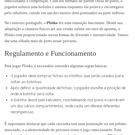
emocionante à competição. Com seu formato de parede cheia de pinos, o
jogador soltava uma bolinha e assistia enquanto ela pulava e escorregava
pelo tabuleiro, caindo em um dos muitos slots pontuados na parte inferior.
No contexto português, o
Plinko
fez uma transição fascinante. Desde sua
adaptação a cassinos físicos até sua versão online em sites de apostas, o
Plinko tem proporcionado novas formas de diversão e interatividade. Vamos
dar uma olhada mais de perto nesse percurso.
Regulamento e Funcionamento
Para jogar
Plinko
, é necessário entender algumas regras básicas:
O jogador deve comprar fichas ou créditos que serão usados para
soltar as bolinhas.
Após definir a quantidade de fichas, o jogador escolhe a posição de
onde a bolinha será solta.
A bolinha desce pelo tabuleiro, ricocheteando nos pinos e caindo em
um dos vários compartimentos, onde cada um oferece diferentes
recompensas.
É importante destacar que cada caixinha tem uma pontuação ou um prêmio
associado, e a aleatoriedade do percurso torna o jogo emocionante. Esta