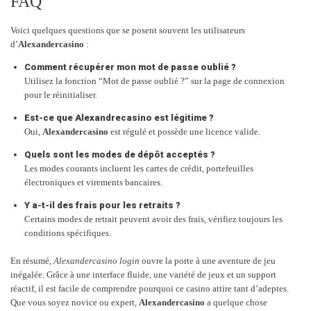
FAQ
Voici quelques questions que se posent souvent les utilisateurs
d’
Alexandercasino
:
Comment récupérer mon mot de passe oublié ?
Utilisez la fonction “Mot de passe oublié ?” sur la page de connexion
pour le réinitialiser.
Est-ce que Alexandrecasino est légitime ?
Oui,
Alexandercasino
est régulé et possède une licence valide.
Quels sont les modes de dépôt acceptés ?
Les modes courants incluent les cartes de crédit, portefeuilles
électroniques et virements bancaires.
Y a-t-il des frais pour les retraits ?
Certains modes de retrait peuvent avoir des frais, vérifiez toujours les
conditions spécifiques.
En résumé,
Alexandercasino login
ouvre la porte à une aventure de jeu
inégalée. Grâce à une interface fluide, une variété de jeux et un support
réactif, il est facile de comprendre pourquoi ce casino attire tant d’adeptes.
Que vous soyez novice ou expert,
Alexandercasino
a quelque chose