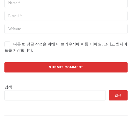
다음 번 댓글 작성을 위해 이 브라우저에 이름, 이메일, 그리고 웹사이
트를 저장합니다.
검색
검색