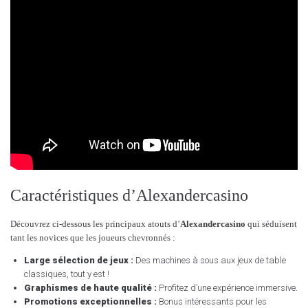
Caractéristiques d’Alexandercasino
Découvrez ci-dessous les principaux atouts d’
Alexandercasino
qui séduisent
tant les novices que les joueurs chevronnés :
Large sélection de jeux :
Des machines à sous aux jeux de table
classiques, tout y est !
Graphismes de haute qualité :
Profitez d’une expérience immersive.
Promotions exceptionnelles :
Bonus intéressants pour les