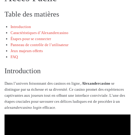
Table des matières
Introduction
Caractéristiques d’Alexandercasino
Étapes pour se connecter
Panneau de contrôle de l’utilisateur
Jeux majeurs offerts
FAQ
Introduction
Dans l’univers foisonnant des casinos en ligne,
Alexandercasino
se
distingue par sa richesse et sa diversité. Ce casino promet des expériences
captivantes aux joueurs tout en offrant une interface conviviale. L’une des
étapes cruciales pour savourer ces délices ludiques est de procéder à un
alexandercasino login
efficace.