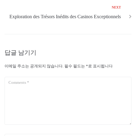
NEXT
Exploration des Trésors Inédits des Casinos Exceptionnels
답글 남기기
이메일 주소는 공개되지 않습니다.
필수 필드는
*
로 표시됩니다