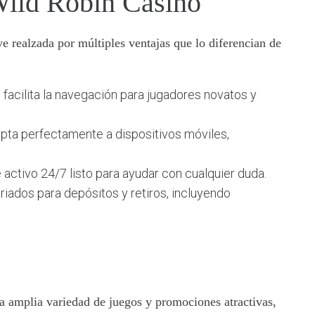
Wild Robin Casino
e realzada por múltiples ventajas que lo diferencian de
 facilita la navegación para jugadores novatos y
pta perfectamente a dispositivos móviles,
activo 24/7 listo para ayudar con cualquier duda.
ados para depósitos y retiros, incluyendo
a amplia variedad de juegos y promociones atractivas,