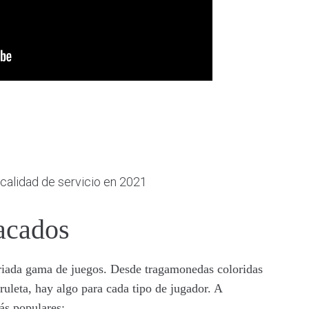
9
 calidad de servicio en 2021
acados
riada gama de juegos. Desde tragamonedas coloridas
uleta, hay algo para cada tipo de jugador. A
ás populares: