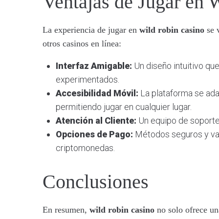
Ventajas de Jugar en 
La experiencia de jugar en
wild robin casino
se v
otros casinos en línea:
Interfaz Amigable:
Un diseño intuitivo que
experimentados.
Accesibilidad Móvil:
La plataforma se ada
permitiendo jugar en cualquier lugar.
Atención al Cliente:
Un equipo de soporte 
Opciones de Pago:
Métodos seguros y vari
criptomonedas.
Conclusiones
En resumen,
wild robin casino
no solo ofrece un