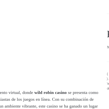
{
)
'
d
iento virtual, donde
wild robin casino
se presenta como
siastas de los juegos en línea. Con su combinación de
un ambiente vibrante, este casino se ha ganado un lugar