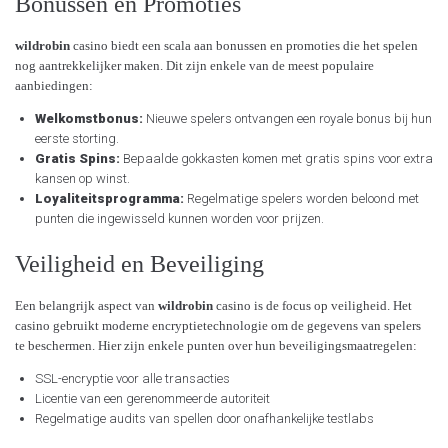
Bonussen en Promoties
wildrobin
casino biedt een scala aan bonussen en promoties die het spelen
nog aantrekkelijker maken. Dit zijn enkele van de meest populaire
aanbiedingen:
Welkomstbonus:
Nieuwe spelers ontvangen een royale bonus bij hun
eerste storting.
Gratis Spins:
Bepaalde gokkasten komen met gratis spins voor extra
kansen op winst.
Loyaliteitsprogramma:
Regelmatige spelers worden beloond met
punten die ingewisseld kunnen worden voor prijzen.
Veiligheid en Beveiliging
Een belangrijk aspect van
wildrobin
casino is de focus op veiligheid. Het
casino gebruikt moderne encryptietechnologie om de gegevens van spelers
te beschermen. Hier zijn enkele punten over hun beveiligingsmaatregelen:
SSL-encryptie voor alle transacties
Licentie van een gerenommeerde autoriteit
Regelmatige audits van spellen door onafhankelijke testlabs