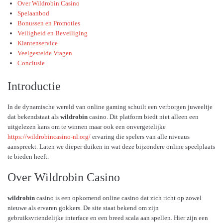
Over Wildrobin Casino
Spelaanbod
Bonussen en Promoties
Veiligheid en Beveiliging
Klantenservice
Veelgestelde Vragen
Conclusie
Introductie
In de dynamische wereld van online gaming schuilt een verborgen juweeltje
dat bekendstaat als
wildrobin
casino. Dit platform biedt niet alleen een
uitgelezen kans om te winnen maar ook een onvergetelijke
https://wildrobincasino-nl.org/
ervaring die spelers van alle niveaus
aanspreekt. Laten we dieper duiken in wat deze bijzondere online speelplaats
te bieden heeft.
Over Wildrobin Casino
wildrobin
casino is een opkomend online casino dat zich richt op zowel
nieuwe als ervaren gokkers. De site staat bekend om zijn
gebruiksvriendelijke interface en een breed scala aan spellen. Hier zijn een